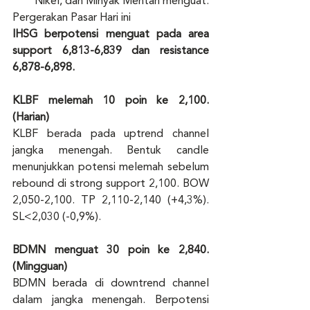
Nikel, dan Minyak Mentah menguat. 
Pergerakan Pasar Hari ini
IHSG berpotensi menguat pada area 
support 6,813-6,839 dan resistance 
6,878-6,898. 
KLBF melemah 10 poin ke 2,100. 
(Harian)
KLBF berada pada uptrend channel 
jangka menengah. Bentuk candle 
menunjukkan potensi melemah sebelum 
rebound di strong support 2,100. BOW 
2,050-2,100. TP 2,110-2,140 (+4,3%). 
SL<2,030 (-0,9%). 
BDMN menguat 30 poin ke 2,840. 
(Mingguan)
BDMN berada di downtrend channel 
dalam jangka menengah. Berpotensi 