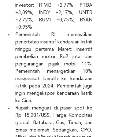
investor: ITMG +2,77%, PTBA 
+3,09%, INDY +2,17%, UNTR 
+2.72%, BUMI +0,75%, BYAN 
+0,95%. 
Pemerintah RI memastikan 
penerbitan insentif kendaraan listrik 
minggu pertama Maret: insentif 
pembelian motor Rp7 juta dan 
pengurangan pajak mobil 11%. 
Pemerintah menargetkan 10% 
masyarakat beralih ke kendaraan 
listrik pada 2024. Pemerintah juga 
ingin mengekspor kendaraan listrik 
ke Cina. 
Rupiah menguat di pasar spot ke 
Rp 15,281/US$. Harga Komoditas 
global: Batubara, Gas, Timah, dan 
Emas melemah. Sedangkan, CPO, 