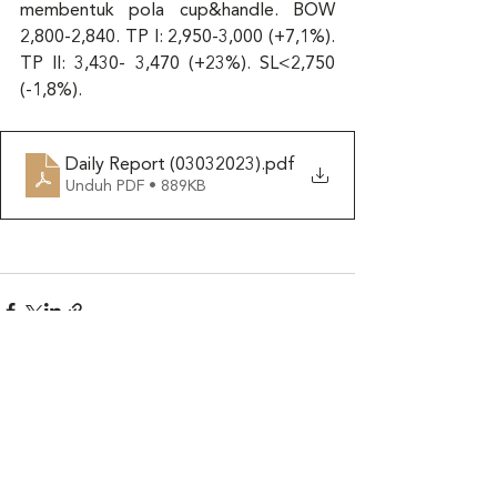
membentuk pola cup&handle. BOW 
2,800-2,840. TP I: 2,950-3,000 (+7,1%). 
TP II: 3,430- 3,470 (+23%). SL<2,750 
(-1,8%). 
Daily Report (03032023)
.pdf
Unduh PDF • 889KB