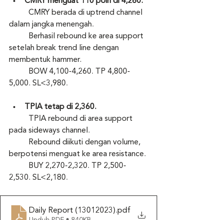
CMRY menguat 110 poin di 4,260.
	CMRY berada di uptrend channel 
dalam jangka menengah.
	Berhasil rebound ke area support 
setelah break trend line dengan 
membentuk hammer.
	BOW 4,100-4,260. TP 4,800-
5,000. SL<3,980.
TPIA tetap di 2,360.
	TPIA rebound di area support 
pada sideways channel.
	Rebound diikuti dengan volume, 
berpotensi menguat ke area resistance.
	BUY 2,270-2,320. TP 2,500-
2,530. SL<2,180.
Daily Report (13012023)
.pdf
Unduh PDF • 840KB