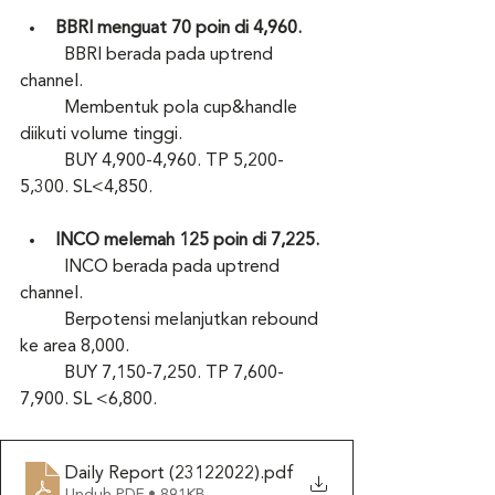
BBRI menguat 70 poin di 4,960.
	BBRI berada pada uptrend 
channel.
	Membentuk pola cup&handle 
diikuti volume tinggi.
	BUY 4,900-4,960. TP 5,200-
5,300. SL<4,850.
INCO melemah 125 poin di 7,225.
	INCO berada pada uptrend 
channel.
	Berpotensi melanjutkan rebound 
ke area 8,000.
	BUY 7,150-7,250. TP 7,600-
7,900. SL <6,800.
Daily Report (23122022)
.pdf
Unduh PDF • 891KB