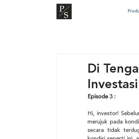
Prod
Di Tenga
Investa
Episode 3 :
Hi, investor! Sebel
merujuk pada kondi
secara tidak terd
kondisi seperti ini