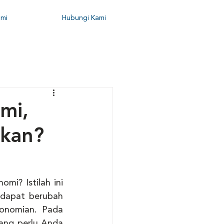
mi
Hubungi Kami
mi,
gkan?
mi? Istilah ini 
 dapat berubah 
onomian. Pada 
ang perlu Anda 