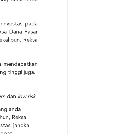
investasi pada 
ksa Dana Pasar 
kalipun. Reksa 
Pilihan selanjutnya, Reksa Dana Saham. Di Reksa Dana Saham, kita bisa mendapatkan 
ng tinggi juga. 
urn
 dan
 low risk 
g anda      
ahun, Reksa 
stasi jangka 
dapat 