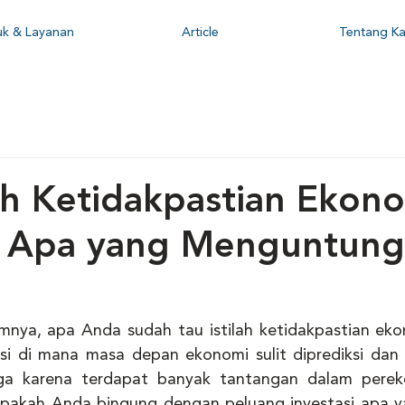
uk & Layanan
Article
Tentang Ka
h Ketidakpastian Ekono
si Apa yang Menguntun
umnya, apa Anda sudah tau istilah ketidakpastian ekono
si di mana masa depan ekonomi sulit diprediksi dan
uga karena terdapat banyak tantangan dalam perek
, apakah Anda bingung dengan peluang investasi apa y