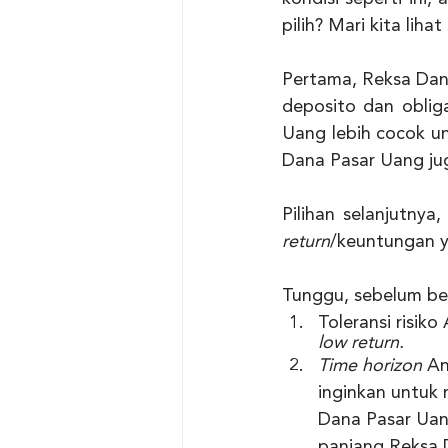
pilih? Mari kita liha
Pertama, Reksa Dana
deposito dan obliga
Uang lebih cocok un
Dana Pasar Uang ju
return
/keuntungan y
Tunggu, sebelum ber
Toleransi risiko
low return.
Time horizon 
An
inginkan untuk 
Dana Pasar Uang
panjang Reksa 